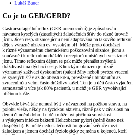
Lukáš Bauer
Co je to GER/GERD?
Gastroesofageální reflux (GER onemocnění) je způsobován
návratem kyselých (zásaditých) žaludečních šťáv do různé úrovně
jícnu. Jícen resp. sliznice jícnu není adaptována na takovéto refluxní
děje s výrazně nízkým ev. vysokým pH. Může proto docházet
k různě významnému chemickému poškozování sliznice, jícnu a
současně i k reflexnímu dráždění receptorů umístěných ve sliznici
jícnu. Tímto reflexním dějem se pak může přenášet zvýšená
dráždivost i na dýchací cesty. Klinickým obrazem je různě
významný zažívací dyskomfort (pálení žáhy neboli pyróza,vracení
se kyselých šťáv až do oblasti krku, provázené ublinknutím až
zvracením) a velmi často dráždivý kašel. Ten je u dětí často vyjádřen
samostatně u více jak 80% pacientů, u nichž je GER vyvolávající
příčinou kašle.
Obvykle bývá (ale nemusí být) v návaznosti na požitou stravu, na
polohu vleže, někdy na fyzickou aktivitu, různě pak v závislosti na
denní či noční dobu. I u dětí může být příčinná souvislost
s výskytem infekce bakterií Helicobacter pylori (méně často než
dospělých). K určité nedostatečnosti fungování svěrače mezi
žaludkem a jícnem dochází fyziologicky zejména u kojenců, kteří