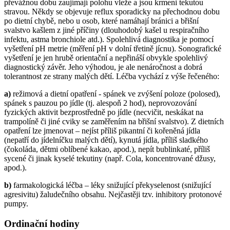
převážnou dobu zaujímají polohu vleže a jsou krmeni tekutou
stravou. Někdy se objevuje reflux sporadicky na přechodnou dobu
po dietní chybě, nebo u osob, které namáhají bránici a břišní
svalstvo kašlem z jiné příčiny (dlouhodobý kašel u respiračního
infektu, astma bronchiole atd.). Spolehlivá diagnostika je pomocí
vyšetření pH metrie (měření pH v dolní třetině jícnu). Sonografické
vyšetření je jen hrubě orientační a nepřináší obvykle spolehlivý
diagnostický závěr. Jeho výhodou, je ale nenáročnost a dobrá
tolerantnost ze strany malých dětí. Léčba vychází z výše řečeného:
a)
režimová a dietní opatření - spánek ve zvýšení poloze (polosed),
spánek s pauzou po jídle (tj. alespoň 2 hod), neprovozování
fyzických aktivit bezprostředně po jídle (necvičit, neskákat na
trampolíně či jiné cviky se zaměřením na břišní svalstvo). Z dietních
opatření lze jmenovat – nejíst příliš pikantní či kořeněná jídla
(nepatří do jídelníčku malých dětí), kynutá jídla, příliš sladkého
(čokoláda, dětmi oblíbené kakao, apod.), nepít bublinkaté, příliš
sycené či jinak kyselé tekutiny (např. Cola, koncentrované džusy,
apod.).
b)
farmakologická léčba – léky snižující překyselenost (snižující
agresivitu) žaludečního obsahu. Nejčastěji tzv. inhibitory protonové
pumpy.
Ordinační hodiny