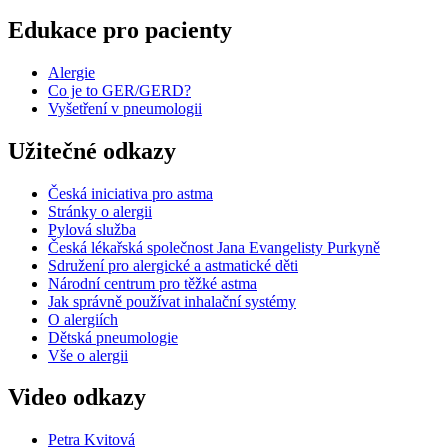
Edukace pro pacienty
Alergie
Co je to GER/GERD?
Vyšetření v pneumologii
Užitečné odkazy
Česká iniciativa pro astma
Stránky o alergii
Pylová služba
Česká lékařská společnost Jana Evangelisty Purkyně
Sdružení pro alergické a astmatické děti
Národní centrum pro těžké astma
Jak správně používat inhalační systémy
O alergiích
Dětská pneumologie
Vše o alergii
Video odkazy
Petra Kvitová