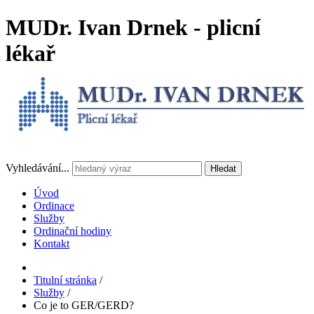
MUDr. Ivan Drnek - plicní
lékař
Vyhledávání...
Hledat
Úvod
Ordinace
Služby
Ordinační hodiny
Kontakt
Titulní stránka
/
Služby
/
Co je to GER/GERD?